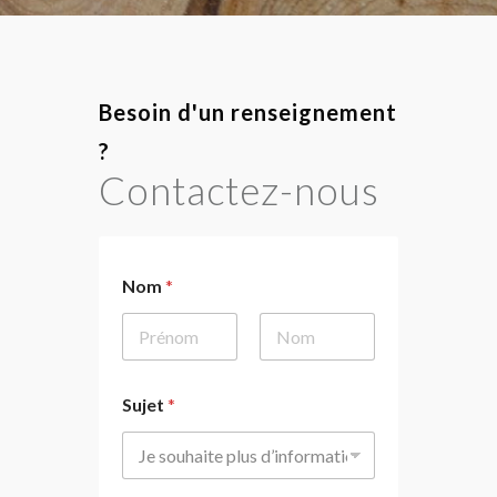
Besoin d'un renseignement
?
Contactez-nous
*
Nom
*
S
u
j
e
First
Last
t
V
Sujet
*
o
t
r
e