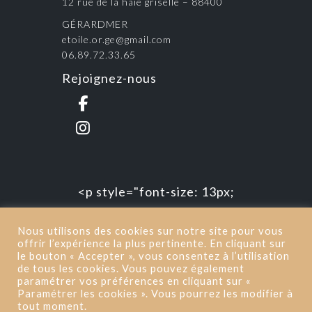
12 rue de la haie griselle – 88400
GÉRARDMER
etoile.or.ge@gmail.com
06.89.72.33.65
Rejoignez-nous
<p style="font-size: 13px;
color:#f5f5f5;">Copyright
Nous utilisons des cookies sur notre site pour vous
2019</p> | <a href="/mentions-
offrir l’expérience la plus pertinente. En cliquant sur
le bouton « Accepter », vous consentez à l’utilisation
legales/"
de tous les cookies. Vous pouvez également
target="_blank">Mentions
paramétrer vos préférences en cliquant sur «
Paramétrer les cookies ». Vous pourrez les modifier à
Légales</a> | Réalisation : <a
tout moment.