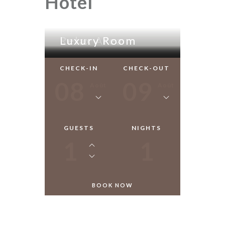
Hotel
Relax Area
Luxury Room
Luxury Room
CHECK-IN
CHECK-OUT
08
09
Août
Août
GUESTS
NIGHTS
1
1