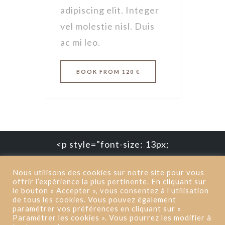
adipiscing elit. Integer
vel molestie nisl. Duis
ac mi leo.
BOOK
FROM 120 €
<p style="font-size: 13px;
color:#f5f5f5;">Copyright
Nous utilisons des cookies sur notre site pour vous
2019</p> | <a href="/mentions-
offrir l’expérience la plus pertinente. En cliquant sur
le bouton « Accepter », vous consentez à l’utilisation
legales/"
de tous les cookies. Vous pouvez également
target="_blank">Mentions
paramétrer vos préférences en cliquant sur «
Paramétrer les cookies ». Vous pourrez les modifier à
Légales</a> | Réalisation : <a